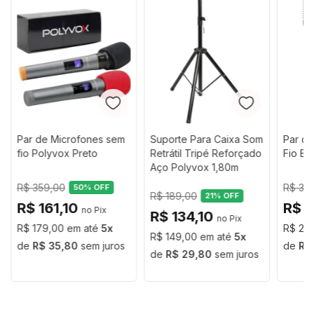
Altura máxima
1,82 m
manusear. Possui regulagem para deixar do jeito que
for perfeito para você, regulando a altura do
Níveis de regulagem
400g
microfone e suporte articulado para celular.
Altura máxima: 1,82m
Altura Mínima: 84cm
Par de Microfones sem
Suporte Para Caixa Som
Par d
fio Polyvox Preto
Retrátil Tripé Reforçado
Fio Bl
Peso: 400g
Aço Polyvox 1,80m
R$ 359,00
R$ 32
50
% OFF
R$ 189,00
21
% OFF
Suporte Articulado para Celular
R$ 161,10
R$ 
R$ 134,10
R$ 179,00
5
R$ 24
Encaixe de microfone universal
R$ 149,00
5
R$ 35,80
sem juros
R$
R$ 29,80
sem juros
Obs: foto ilustrativa. Não inclui celular e microfone