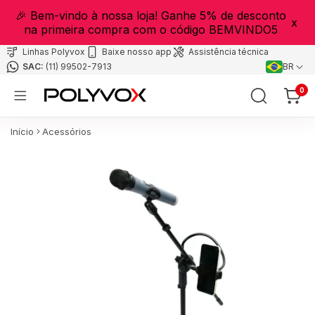
🎉 Bem-vindo à nossa loja! Ganhe 5% de desconto
x
na primeira compra com o código BEMVINDO5
Linhas Polyvox
Baixe nosso app
Assistência técnica
(11) 99502-7913
BR
0
Início
Acessórios