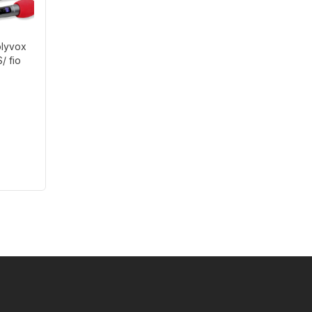
lyvox
/ fio
proporcionando som de alta qualidade,