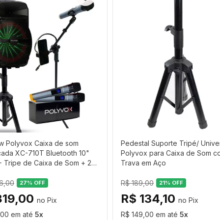
0 cm
causadas por móveis, objetos e pessoas, permitindo que
to
esistente evita quedas, impactos e danos estruturais,
 kg
ow Polyvox Caixa de som
Pedestal Suporte Tripé/ Unive
Necessidades
cada XC-710T Bluetooth 10"
Polyvox para Caixa de Som c
 Tripe de Caixa de Som + 2
Trava em Aço
00 g
nes Sem Fio + 1 Tripé
indo que você adapte a posição da caixa de acordo co
one
46,00
R$ 189,00
27
% OFF
21
% OFF
x 12 x 12 cm
819,00
R$ 134,10
,00
5
R$ 149,00
5