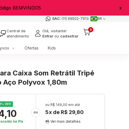
 código BEMVINDO5
x
(11) 99502-7913
BR
0
Central de
Olá, visitante!
atendimento
Entrar
ou
cadastrar
yvox
Ofertas
Kids
ara Caixa Som Retrátil Tripé
o Aço Polyvox 1,80m
1
% OFF
R$ 149,00
4,10
5
x de
R$ 29,80
sconto
no Pix
Ver mais detalhes