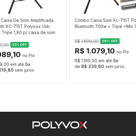
Caixa De Som Amplificada
Combo Caixa Som Xc-715T Po
oth XC-715T Polyvox Usb
Bluetooth 700w + Tripé +Mic S
tura eletrostática
Tripé 1,80 p/ caixa de som
R$ 1.699,00
29
% OFF
99,00
21
% OFF
R$ 1.079,10
989,10
R$ 1.199,00
5
99,00
5
R$ 239,80
sem juros
219,80
sem juros
giosos, eventos corporativos, apresentações e bares, 