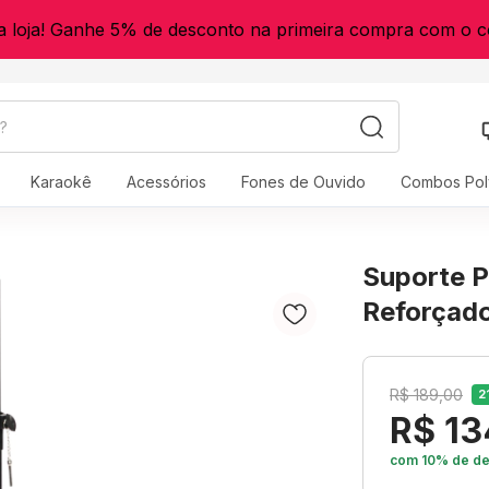
a loja! Ganhe 5% de desconto na primeira compra com o
Karaokê
Acessórios
Fones de Ouvido
Combos Pol
Suporte P
Reforçad
R$ 189,00
2
R$ 13
com 10% de de