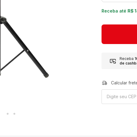
Receba até
R$ 
Receba
de cashb
Calcular fret