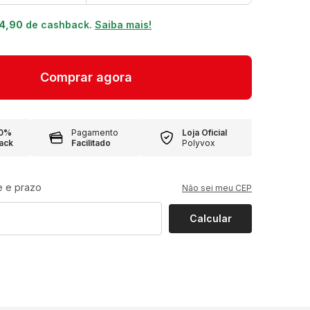
14,90
de cashback.
Saiba mais!
10%
Pagamento
Loja Oficial
ack
Facilitado
Polyvox
e e prazo
Não sei meu CEP
Calcular