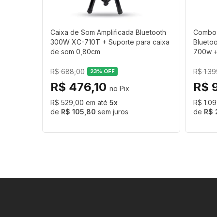
Espessura do tubo: 11 cm
Caixa de Som Amplificada Bluetooth
Combo 
300W XC-710T + Suporte para caixa
Blueto
Material: Aço de alta resistência com pin
de som 0,80cm
700w + 
Conteúdo da Embalagem :
R$ 688,00
R$ 1.3
23
% OFF
R$ 476,10
R$ 
✔ 1 Tripé para Caixa de Som
R$ 529,00
5
R$ 1.0
R$ 105,80
sem juros
R$ 
✔ 1 Pino de Travamento
Ideal para shows, palestras, cultos reli
segurança e praticidade.