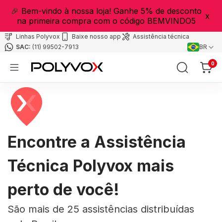
🎉 Bem-vindo à nossa loja! Ganhe 5% de desconto
x
na primeira compra com o código BEMVINDO5
Linhas Polyvox
Baixe nosso app
Assistência técnica
(11) 99502-7913
BR
0
Encontre a Assistência
Técnica Polyvox mais
perto de você!
São mais de 25 assistências distribuídas