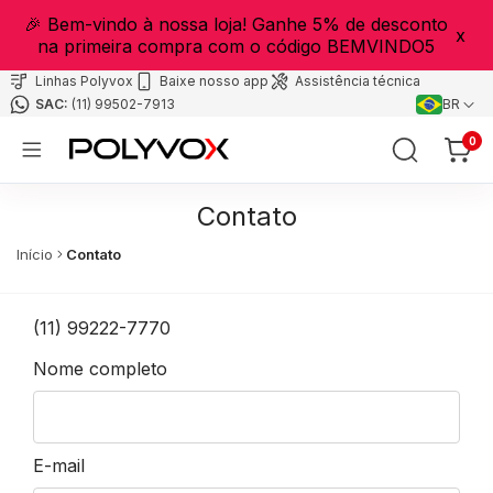
🎉 Bem-vindo à nossa loja! Ganhe 5% de desconto
x
na primeira compra com o código BEMVINDO5
Linhas Polyvox
Baixe nosso app
Assistência técnica
(11) 99502-7913
BR
0
Contato
Início
Contato
(11) 99222-7770
Nome completo
E-mail