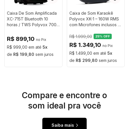
Caixa De Som Amplificada
Caixa de Som Karaokê
XC-715T Bluetooth 10
Polyvox XK-1 – 160W RMS
horas / TWS Polyvox 700w
com Microfones inclusos e
Woofer 15
Show de Luzes
R$ 1.999,00
25
% OFF
R$ 899,10
R$ 1.349,10
R$ 999,00
5
R$ 1.499,00
5
R$ 199,80
sem juros
R$ 299,80
sem juros
Compare e encontre o
som ideal pra você
Saiba mais