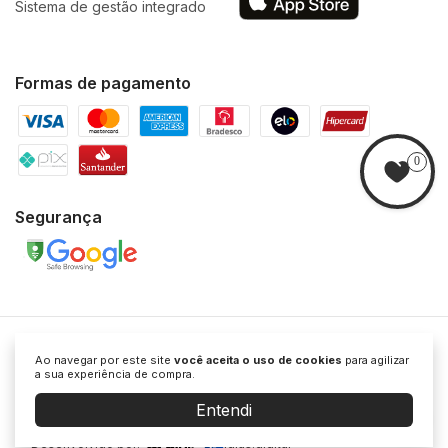
Sistema de gestão integrado
Formas de pagamento
0
Segurança
Ao navegar por este site
você aceita o uso de cookies
para agilizar
Polyvox
© 2026 POLYVOX - CNPJ: 34.441.387/0001-33 - Todos os direitos
a sua experiência de compra.
reservados.
Alameda Araguaia, 2044 - Alphaville Industrial, Barueri -
SP, CEP 06455-000.
Entendi
Desenvolvido por:
ldias.digital