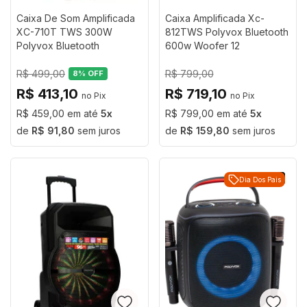
Caixa De Som Amplificada
Caixa Amplificada Xc-
XC-710T TWS 300W
812TWS Polyvox Bluetooth
Polyvox Bluetooth
600w Woofer 12
R$ 499,00
R$ 799,00
8
% OFF
R$ 413,10
R$ 719,10
R$ 459,00
5
R$ 799,00
5
R$ 91,80
sem juros
R$ 159,80
sem juros
Lançamento
Dia Dos Pais