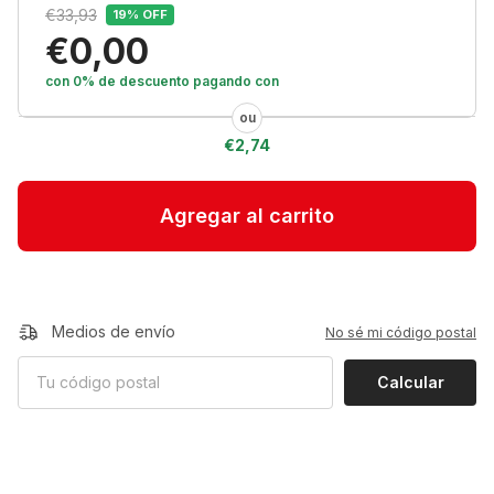
€33,93
19
% OFF
€0,00
con 0% de descuento
pagando con
€2,74
Medios de envío
No sé mi código postal
Calcular