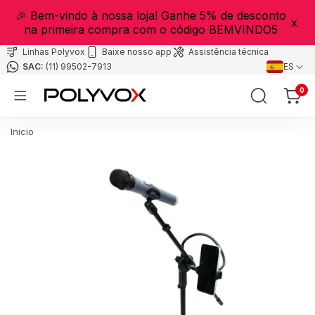
🎉 Bem-vindo à nossa loja! Ganhe 5% de desconto
x
na primeira compra com o código BEMVINDO5
Linhas Polyvox
Baixe nosso app
Assistência técnica
(11) 99502-7913
ES
0
Inicio