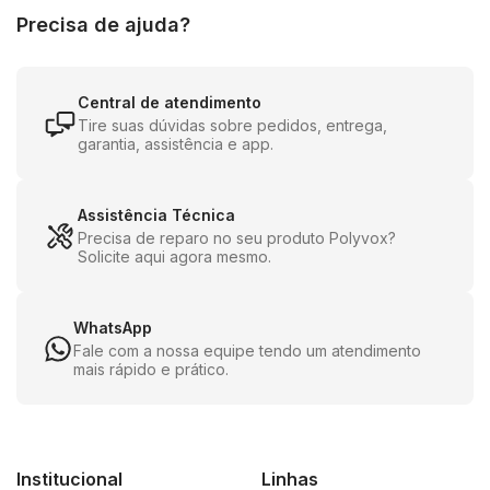
Seu
sistema de acionamento por correia de baixo
Precisa de ajuda?
ruído
preserva a pureza do som, enquanto
o
cartucho magnético móvel TC01WH
e a
agulha
Audio-Technica ATN-3600L
asseguram uma leitura
Central de atendimento
Tire suas dúvidas sobre pedidos, entrega,
precisa dos sulcos do vinil. O
pré-amplificador phono
garantia, assistência e app.
integrado e selecionável
permite conectar o
equipamento a diferentes sistemas de áudio, seja por
Assistência Técnica
cabos RCA, seja via conexão Bluetooth, oferecendo
Precisa de reparo no seu produto Polyvox?
versatilidade total.
Solicite aqui agora mesmo.
WhatsApp
Fale com a nossa equipe tendo um atendimento
Controle
Start & Stop
para o prato giratório, o toca-
mais rápido e prático.
discos é prático e elegante. A
tampa transparente
contra poeira
e os
pés de amortecimento de
vibração
protegem o equipamento e melhoram o
Institucional
Linhas
desempenho, entregando uma reprodução sonora