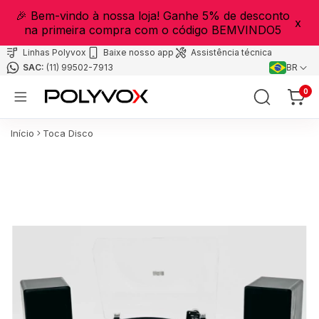
🎉 Bem-vindo à nossa loja! Ganhe 5% de desconto
x
na primeira compra com o código BEMVINDO5
Linhas Polyvox
Baixe nosso app
Assistência técnica
(11) 99502-7913
BR
0
Início
Toca Disco