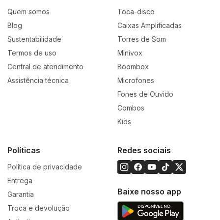
estável e limpa. É a combinação perfeita entre
Quem somos
Toca-disco
tecnologia moderna e a magia analógica dos discos de
Blog
Caixas Amplificadas
vinil.
Sustentabilidade
Torres de Som
Termos de uso
Minivox
Central de atendimento
Boombox
Assistência técnica
Microfones
Complementando o conjunto, o par de
caixas de som
Fones de Ouvido
XBS-400 da Polyvox
eleva a performance sonora a
Combos
outro nível. Projetadas para
home studios, setups
Kids
gamers e ambientes profissionais
, as XBS-400
oferecem um som equilibrado, com
woofer de 4” e
Políticas
Redes sociais
tweeter de 1”
, proporcionando graves encorpados,
Política de privacidade
médios precisos e agudos cristalinos. Seu
amplificador
Entrega
digital
entrega até
87 dB SPL
de pressão sonora,
Baixe nosso app
Garantia
garantindo potência e clareza mesmo em volumes
Troca e devolução
elevados.