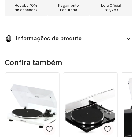
Receba
10%
Pagamento
Loja Oficial
de cashback
Facilitado
Polyvox
Informações do produto
Confira também
Combo Toca-Discos Polyvox
+ Caixa de Som XBS-400 –
Som com Fidelidade e Estilo