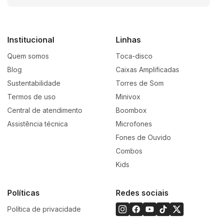
Volume limitado a 85dB
(proteção auditiva)
Bateria interna recarregável de
3.7V
Institucional
Linhas
Quem somos
Toca-disco
Autonomia de até
10 horas de reprodução
(a 60%
Blog
Caixas Amplificadas
do volume)
Sustentabilidade
Torres de Som
Termos de uso
Minivox
Tempo de carregamento: aproximadamente
2,5
Central de atendimento
Boombox
horas
Assistência técnica
Microfones
Fones de Ouvido
Drivers de
30mm
, som equilibrado e claro
Combos
Kids
Design confortável, leve e ajustável para crianças
Disponível nas cores
Rosa e Azul
Políticas
Redes sociais
Política de privacidade