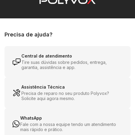
Com
limitação de volume em até 85dB
, protege a
audição infantil sem comprometer a qualidade do som.
A conexão
Bluetooth 5.4
garante emparelhamento
rápido e estável com celulares, tablets e
Precisa de ajuda?
computadores.
Central de atendimento
Tire suas dúvidas sobre pedidos, entrega,
garantia, assistência e app.
? Principais Características:
Assistência Técnica
Precisa de reparo no seu produto Polyvox?
Solicite aqui agora mesmo.
WhatsApp
Fale com a nossa equipe tendo um atendimento
Conexão
Bluetooth 5.4
mais rápido e prático.