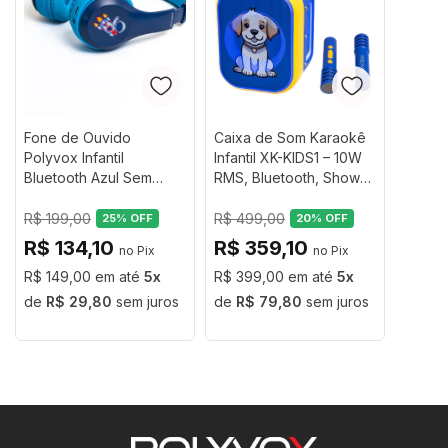
Fone de Ouvido
Caixa de Som Karaokê
O
fone de ouvido infantil sem fio Polyvox XH-KIDS10 /
Polyvox Infantil
Infantil XK-KIDS1 – 10W
Bluetooth Azul Sem
RMS, Bluetooth, Show
XH-KIDS12
foi desenvolvido especialmente para
Cloro com 10h de
de Luzes, 2 Microfones
crianças, unindo
segurança auditiva, conforto e
bateria
Sem Fio e Efeitos de
R$ 199,00
R$ 499,00
25
% OFF
20
% OFF
praticidade
no dia a dia. Ideal para aulas online,
Voz
R$ 134,10
R$ 359,10
viagens, estudos e entretenimento, com design
R$ 149,00
5
R$ 399,00
5
moderno e cores atrativas. O Fone não possui cloro
R$ 29,80
sem juros
R$ 79,80
sem juros
em sua pintura, garatindo a segurança e saúde da
criança caso coloque o produto na boca.