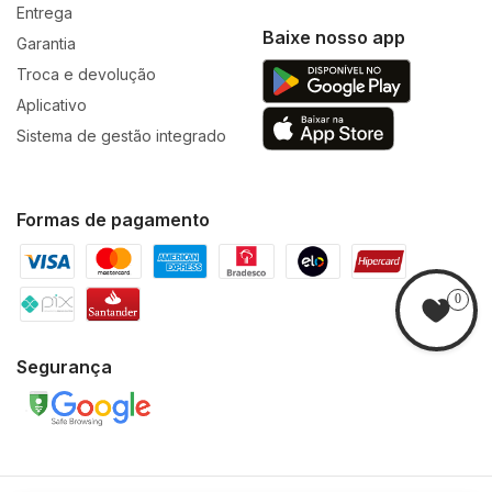
Entrega
Baixe nosso app
Garantia
Troca e devolução
Aplicativo
Sistema de gestão integrado
? Especificações Técnicas:
Formas de pagamento
0
Tipo: Fone de ouvido infantil sem fio
Segurança
Alimentação: Bateria interna recarregável
Carregamento: USB-C (5V – 1A, fonte não inclusa)