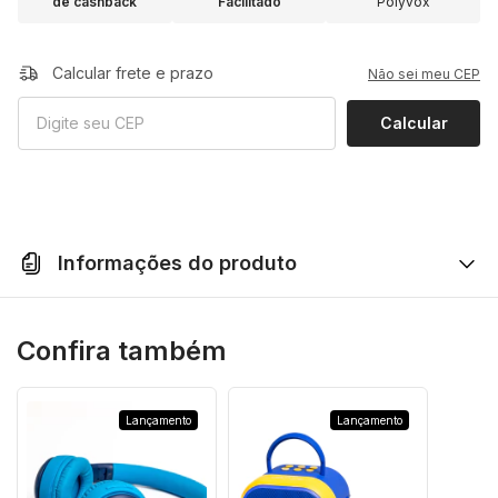
de cashback
Facilitado
Polyvox
Calcular frete e prazo
Não sei meu CEP
Calcular
Informações do produto
Confira também
? Fone de Ouvido Infantil
Lançamento
Lançamento
Sem Fio Polyvox XH-KIDS10
/ XH-KIDS12