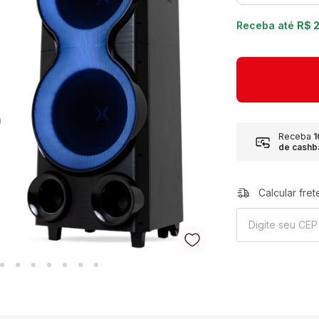
Receba até
R$ 
Receba
de cashb
Calcular fret