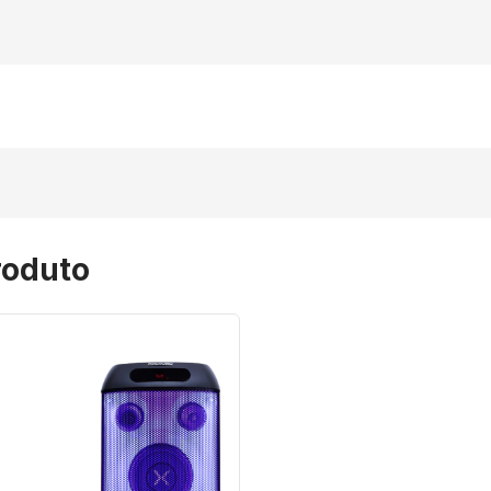
erdadeira experiência sonora com o
Kit de Torre de
delo oferece
alta performance de áudio
, ideal para 
2 microfones sem fio Polyvox
, entregando mobilidad
roduto
em equipada com
conectividade completa (Bluetooth, 
 caixa Polyvox para duplicar a potência sonora.
o
adiciona um show visual à sua experiência musical, 