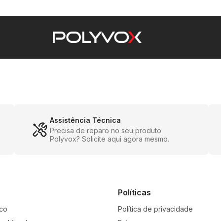
 som
m fio
entre duas caixas
Assistência Técnica
Precisa de reparo no seu produto
Polyvox? Solicite aqui agora mesmo.
 controle remoto de todas as funções
rte
Políticas
x é a escolha ideal para quem busca potência e quali
co
Política de privacidade