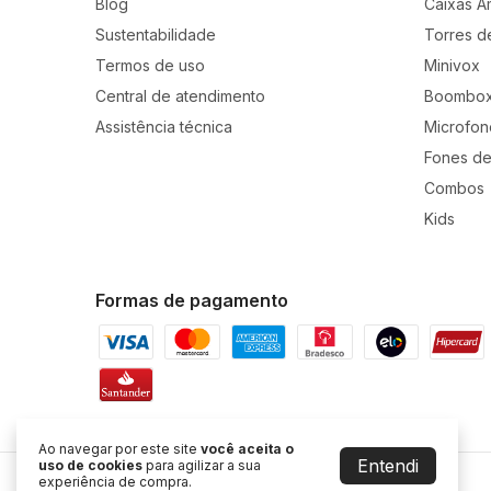
Blog
Caixas A
Sustentabilidade
Torres d
Termos de uso
Minivox
2 Microfones sem fio Polyvox
Central de atendimento
Boombo
Assistência técnica
Microfon
Microfones que gravam o som da sua voz
Fones de
microfones sem fio com autonomia de b
Combos
de espuma protetora que tem como função
Kids
causam os "puff" no som do microfone
Especificações Técnicas:
Formas de pagamento
- Alimentação do microfone: 2 pilhas alc
- Frequência de Operação: 592 / 598 M
Ao navegar por este site
você aceita o
- Sistema de Modulação: FM
Entendi
uso de cookies
para agilizar a sua
experiência de compra.