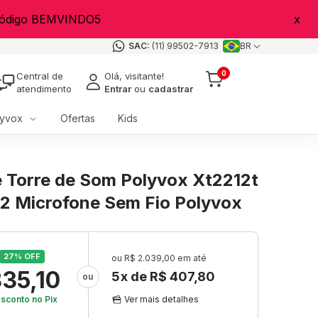
 código BEMVINDO5
x
(11) 99502-7913
BR
0
Central de
Olá, visitante!
atendimento
Entrar
ou
cadastrar
yvox
Ofertas
Kids
 Torre de Som Polyvox Xt2212t
2 Microfone Sem Fio Polyvox
27
% OFF
R$ 2.039,00
835,10
5
x de
R$ 407,80
sconto
no Pix
Ver mais detalhes