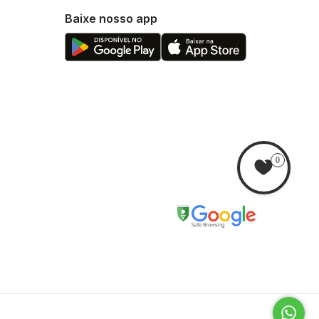
Baixe nosso app
xam em todos pés e suportes. Além dos 2
acompanhado de acessórios como um par
palmente em locais aberto, o que
0