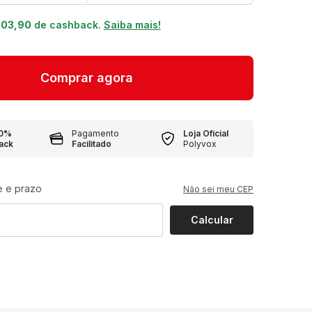
203,90
de cashback.
Saiba mais!
10%
Pagamento
Loja Oficial
ack
Facilitado
Polyvox
e e prazo
Não sei meu CEP
Calcular