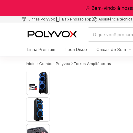
🎉 Bem-vindo à noss
Linhas Polyvox
Baixe nosso app
Assistência técnica
Linha Premium
Toca Disco
Caixas de Som
Início
Combos Polyvox
Torres Amplificadas