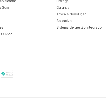
mplificadas
Entrega
e Som
Garantia
Troca e devolução
x
Aplicativo
es
Sistema de gestão integrado
 com muita qualidade. Leve e de fácil uso, se encai
 Ouvido
ateria de 4 horas, receptor de longo alcance e vem 
 diminuir a incidência do deslocamento do ar, princi
 e também acompanha um adaptador pra pino P10.
alinas 1.5V - AA
Hz