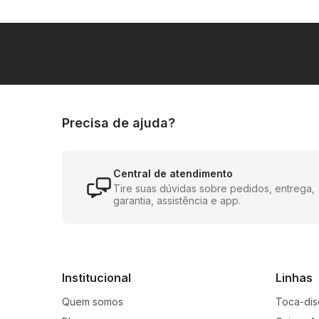
para qualquer lugar com praticidade.
Especificações Técnicas
- Potência: 2.500W
- Tecnologia DSP para ajuste digital do
- Função XBass para reforço de graves
Precisa de ajuda?
- Painel de controle de 5 canais
- Conexão Bluetooth para reprodução se
- Tecnologia TWS para conexão sem fio 
Central de atendimento
- Luzes LED rítmicas
Tire suas dúvidas sobre pedidos, entrega,
garantia, assistência e app.
- Aplicativo Polyvox Audio Control para
- Rodinhas traseiras e alças para transpo
Institucional
Linhas
A Torre Amplificada XT-2212T da Polyvo
musical a um novo patamar.
Quem somos
Toca-dis