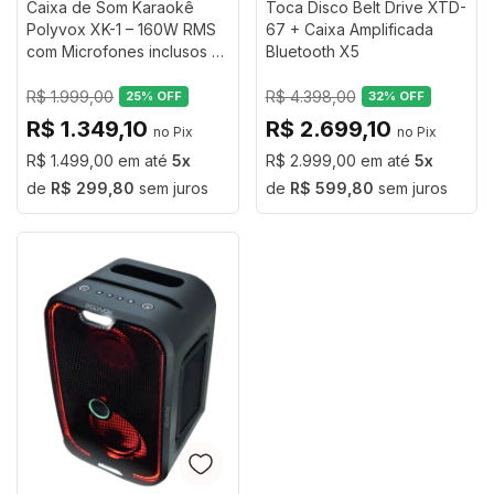
Caixa de Som Karaokê
Toca Disco Belt Drive XTD-
Polyvox XK-1 – 160W RMS
67 + Caixa Amplificada
com Microfones inclusos e
Bluetooth X5
Show de Luzes
R$ 1.999,00
R$ 4.398,00
25
% OFF
32
% OFF
R$ 1.349,10
R$ 2.699,10
R$ 1.499,00
5
R$ 2.999,00
5
R$ 299,80
sem juros
R$ 599,80
sem juros