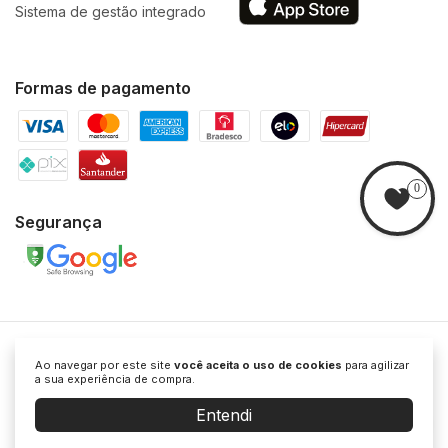
Sistema de gestão integrado
Formas de pagamento
0
Segurança
Ao navegar por este site
você aceita o uso de cookies
para agilizar
Polyvox
© 2026 POLYVOX - CNPJ: 34.441.387/0001-33 - Todos os direitos
a sua experiência de compra.
reservados.
Alameda Araguaia, 2044 - Alphaville Industrial, Barueri -
SP, CEP 06455-000.
Entendi