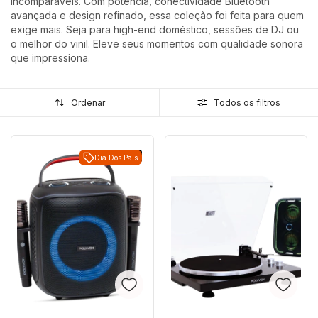
incomparáveis. Com potência, conectividade Bluetooth
avançada e design refinado, essa coleção foi feita para quem
exige mais. Seja para high-end doméstico, sessões de DJ ou
o melhor do vinil. Eleve seus momentos com qualidade sonora
que impressiona.
Ordenar
Todos os filtros
Lançamento
Dia Dos Pais