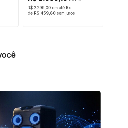
R$ 2.299,00
5
R$ 459,80
sem juros
você