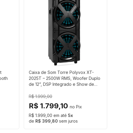
t
Caixa de Som Torre Polyvox XT-
ooth
2025T – 2500W RMS, Woofer Duplo
de 12”, DSP Integrado e Show de
Luzes
R$ 1.999,00
R$ 1.799,10
R$ 1.999,00
5
R$ 399,80
sem juros