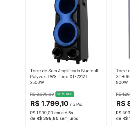
Torre de Som Amplificada Bluetooth
Torre 
Polyvox TWS Torre XT-2212T
XT-660T
2500W
800W 
R$ 2.699,00
R$ 1.2
26
% OFF
R$ 1.799,10
R$ 
R$ 1.999,00
5
R$ 89
R$ 399,80
sem juros
R$ 