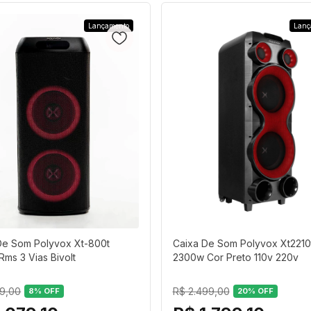
Lançamento
Lanç
De Som Polyvox Xt-800t
Caixa De Som Polyvox Xt2210
Rms 3 Vias Bivolt
2300w Cor Preto 110v 220v
99,00
R$ 2.499,00
8
% OFF
20
% OFF