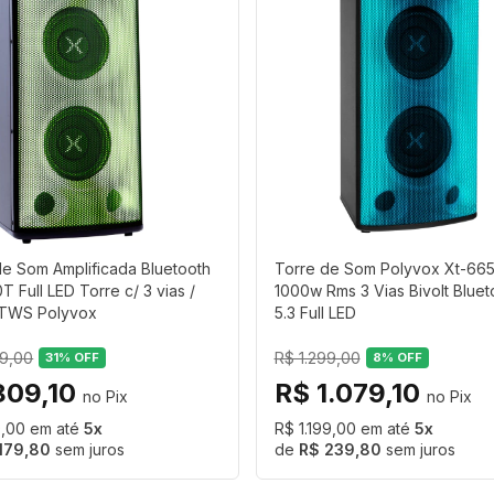
de Som Amplificada Bluetooth
Torre de Som Polyvox Xt-665
 Full LED Torre c/ 3 vias /
1000w Rms 3 Vias Bivolt Bluet
TWS Polyvox
5.3 Full LED
99,00
R$ 1.299,00
31
% OFF
8
% OFF
809,10
R$ 1.079,10
9,00
5
R$ 1.199,00
5
179,80
sem juros
R$ 239,80
sem juros