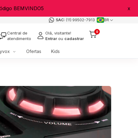
 código BEMVINDO5
x
(11) 99502-7913
BR
0
Central de
Olá, visitante!
atendimento
Entrar
ou
cadastrar
yvox
Ofertas
Kids