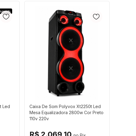
amento
t Led
Caixa De Som Polyvox Xt2250t Led
Mesa Equalizadora 2800w Cor Preto
110v 220v
R$ 2.069,10