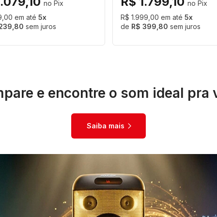
1.079,10
R$ 1.799,10
99,00
5
R$ 1.999,00
5
239,80
sem juros
R$ 399,80
sem juros
pare e encontre o som ideal pra 
Saiba mais