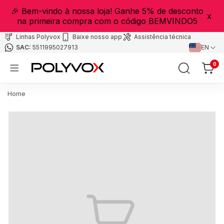
🎉 Bem-vindo à nossa loja! Ganhe 5% de desconto
x
na primeira compra com o código BEMVINDO5
Linhas Polyvox
Baixe nosso app
Assistência técnica
5511995027913
EN
0
Home