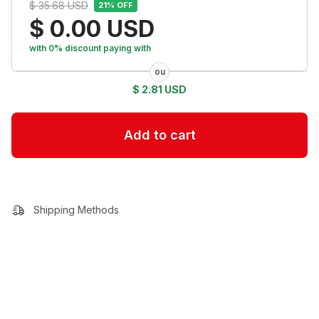
$ 35.68 USD
21
% OFF
$ 0.00 USD
with 0% discount
paying with
$ 2.81 USD
Shipping Methods
Calculate