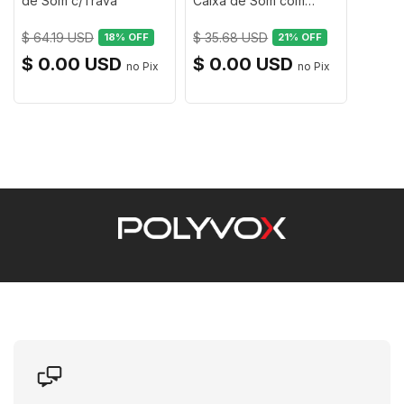
a você ainda mais potência e qualidade de som. Com
de Som c/Trava
Caixa de Som com
Trava em Aço
a tecnologia TWS, você pode conectar as duas caixas
$ 64.19 USD
$ 35.68 USD
18
% OFF
21
% OFF
sem a necessidades de fios e ainda criar
$ 0.00 USD
$ 0.00 USD
automaticamente toda a espacialidade do verdadeiro
som estéreo. Sabe aquela sensação que você está no
meio do show?! Você pode ter agora. Você também
pode conectar a caixa de som amplificada Polyvox na
sua TV e curtir shows, filmes e games com um som
incrível.
Com conexão Bluetooth 5.1, permite acessar
facilmente sua playlist favorita nos principais
agregadores de música com muito mais facilidade e
estabilidade. O Bluetooth 5.1 foi projetado para ser
mais eficiente em termos de consumo de energia, o
que prolonga a duração da bateria dos dispositivos.