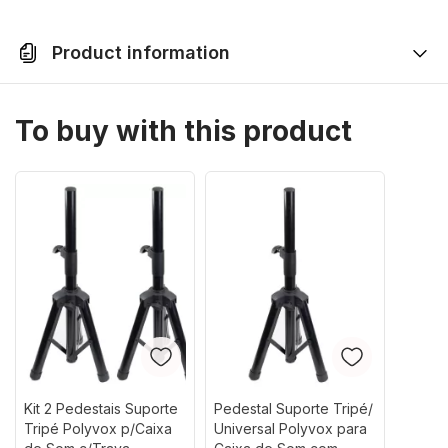
Product information
Um Kit feito para você com 2 Caixas de Som
To buy with this product
Amplificadas Bluetooth com Alto Falante de 10"
polegadas.
As caixas de som Bluetooth XC-710T é mais que uma
caixa de som amplificada. É uma caixa de som Smart
Speaker com tecnologia digital e controle pelo
aplicativo Polyvox Audio Control. Perfeita para ouvir
sua música com qualidade, graves profundos e
agudos nítidos.
Kit 2 Pedestais Suporte
Pedestal Suporte Tripé/
Este produto vem em um kit com 2 caixas, oferecendo
Tripé Polyvox p/Caixa
Universal Polyvox para