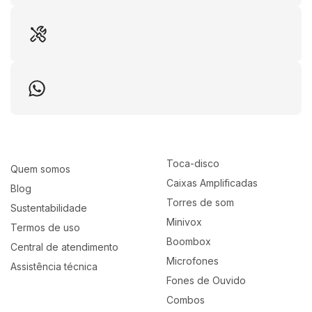
A XC-710T é uma caixa ativa, isso é basta conectar o
Bluetooth ao sua playlist, portátil, de uso versátil com
autonomia de bateria de aprox. 3 horas, com luzes de
LED que pulsam e brilham ao ritmo da música,
transformando qualquer ambiente em clima de festa.
Um dos grandes sucessos de vendas, a XC-710T
surpreende pela qualidade sonora e profundidade dos
graves.
Toca-disco
Quem somos
Caixas Amplificadas
A XC-710T se destaca pelas suas conexões, com 2
Blog
Torres de som
entradas P10 para microfone e/ou instrumento
Sustentabilidade
Minivox
musical, entrada USB, entrada auxiliar e entrada
Termos de uso
Boombox
universal para pedestal/ tripé.
Central de atendimento
Microfones
Assistência técnica
Fones de Ouvido
Combos