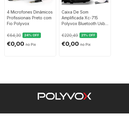
4 Microfones Dinâmicos
Caixa De Som
Profissionais Preto com
Amplificada Xc-715
Fio Polyvox
Polyvox Bluetooth Usb
700w + 2 Microfones
sem Fio Polyvox
€64,30
€220,49
24
% OFF
21
% OFF
€0,00
€0,00