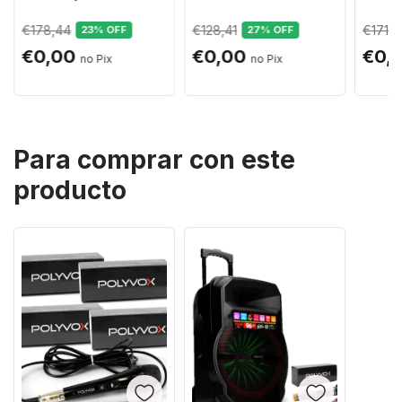
300w Woofer 10
potência + Microfone
Tripé
Polegadas
sem fio
€178,44
€128,41
€171,6
23
% OFF
27
% OFF
€0,00
€0,00
€0,
Para comprar con este
producto