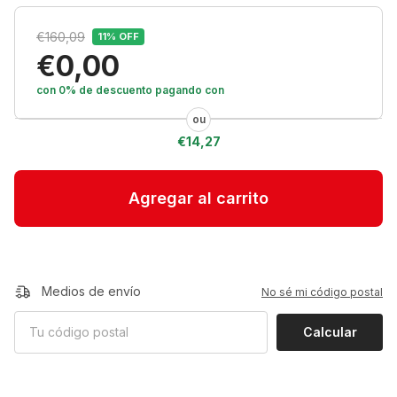
€160,09
11
% OFF
€0,00
con 0% de descuento
pagando con
€14,27
Medios de envío
No sé mi código postal
Calcular