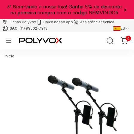
🎉 Bem-vindo à nossa loja! Ganhe 5% de desconto
x
na primeira compra com o código BEMVINDO5
Linhas Polyvox
Baixe nosso app
Assistência técnica
(11) 99502-7913
ES
0
Inicio