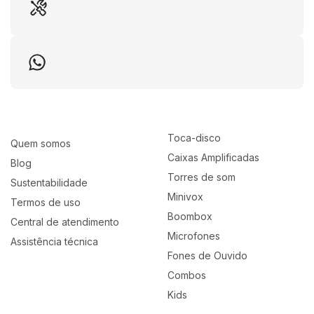
pés e suportes. Além dos 2 microfones sem fio com
autonomia de bateria de 4 horas, receptor de longo
alcance e vem acompanhado de acessórios como um
par de espuma protetora que tem como função
diminuir a incidência do deslocamento do ar,
principalmente em locais aberto, o que causam os
puff no som do microfone e também acompanha um
Toca-disco
Quem somos
adaptador pra pino P10.
Caixas Amplificadas
Blog
Torres de som
Sustentabilidade
Minivox
Termos de uso
Boombox
Central de atendimento
Especificações Técnicas:
Microfones
Assistência técnica
Fones de Ouvido
- Alimentação do microfone: 2 pilhas alcalinas 1.5V -
Combos
AA
Kids