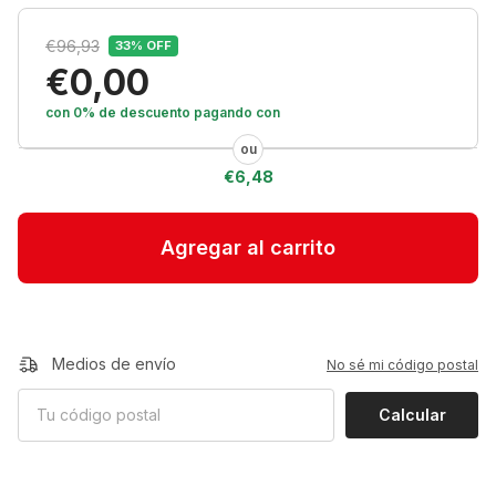
€96,93
33
% OFF
€0,00
con 0% de descuento
pagando con
€6,48
Medios de envío
No sé mi código postal
Calcular