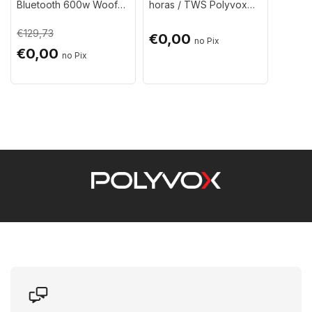
Bluetooth 600w Woofer
horas / TWS Polyvox
a case.
12
700w Woofer 15
€129,73
€0,00
Ideal para quem precisa de transporte ágil e proteção
€0,00
contra riscos, impactos e sujeira, seja para eventos,
igrejas, músicos ou técnicos de som.
Benefícios e Diferenciais
Compatível exclusivamente com as caixas
Polyvox 715 e 812
Permite utilizar a
alça retrátil e as rodinhas
da
caixa, sem precisar remover a capa
Feita com materiais resistentes, oferece proteção